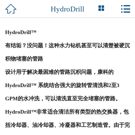



HydroDrill
网站首页

关于我们
HydroDrill™
产品中心
有结垢？没问题！这种水力钻机甚至可以清楚被硬沉
新闻媒体
积物堵塞的管路
行业服务
设计用于解决最困难的管路沉积问题，康科的
服务项目
HydroDrill™ 系统结合强大的旋转管清洗和2至3
GPM的水冲洗，可以清洗直至完全堵塞的管路。
资质荣誉
HydroDrill™非常适合清洁所有类型的热交换器，包
成功案例
括冷却器、油冷却器、冷凝器和工艺制造管。由于完
联系我们