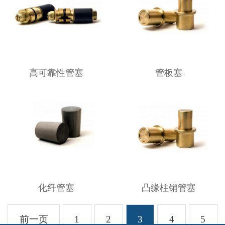
高可靠性管塞
管板塞
化纤管塞
凸缘柱销管塞
前一页
1
2
3
4
5