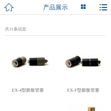



产品展示
网站首页

关于我们
共
31
条信息
产品中心
新闻媒体
行业服务
服务项目
资质荣誉
EX-4型膨胀管塞
EX-F型膨胀管塞
成功案例
联系我们