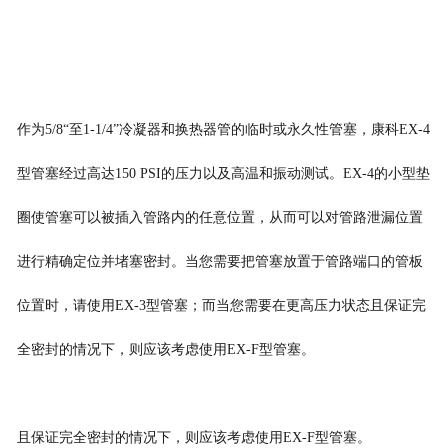
作为5/8“
至
1-1/4”
冷凝器和
换热器
管的临时或永久性
管塞
，
康科EX-4
型
管塞经过高达
150 PSI
的压力
以及高温和
振动
测试
。
EX-4
的小型垫
圈使管塞可以被插入管路内的任意位置，从而可以对管路泄漏位置
进行精确定位并堵塞密封
。
当您需要把管塞放置于管路端口的管板
位置时，请使用EX-3型
管塞
；而当您需要
在更高压力
状态且保证完
全
密封的
情况下，则应该考虑使用EX-F型
管塞。
且保证完全
密封的
情况下，则应该考虑使用EX-F型
管塞。