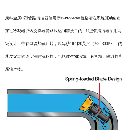
康科
金属
U
型
管
路
清洁器
使用康科ProSeries
管路清洗系统驱动射出，
穿过冷凝器或热交换器管路以达到清洗目的。
U
型管
清洁器采用两
级设计，带有弹簧加载叶片，以每秒
10
到
20
英尺（
200-300PSI
）的
速度穿过管道，清除沉积物，包括微生物污垢、有机垢、障碍物和
腐蚀产物
。