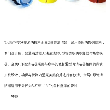
TruFit™专利技术的康科
金属
U
形管清洁器
，采用
坚固的碳钢结构，
专门设计
用于
普通清洁器无法清洗的
U
型管类型的冷凝器与热交换
器
。金属
U
形管清洁器采用与
康科其他普通型号
清洁器相同的弹簧
加载设计，确保
与管路内壁完美贴合并进行
有效清。金属
U
形管清
洁器适用于
外径为
5
/8”
至
1
-1/4”的各种壁厚的管路
。
特征