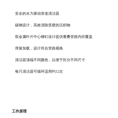
安全的水力
驱动
管道清洁器
碳钢设计，
高效
清除坚硬的沉积物
双金属叶片中心铆钉设计提供重叠管
路
内径覆盖
弹簧加载，设计符合
管路
规格
清洁器顶端不同颜色，以便于区分不同尺寸
每只清洁器可循环适用约12次
工作原理